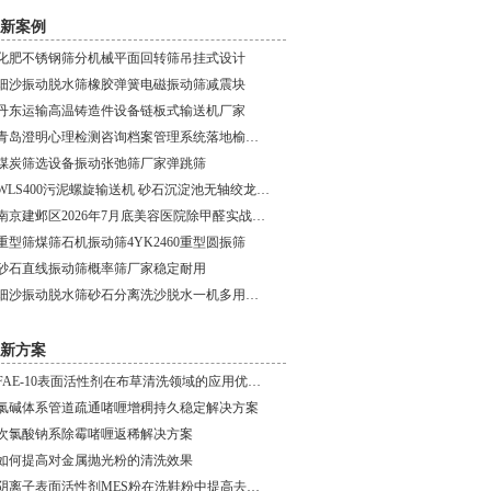
新案例
化肥不锈钢筛分机械平面回转筛吊挂式设计
细沙振动脱水筛橡胶弹簧电磁振动筛减震块
丹东运输高温铸造件设备链板式输送机厂家
青岛澄明心理检测咨询档案管理系统落地榆阳健康小屋建设项目
煤炭筛选设备振动张弛筛厂家弹跳筛
WLS400污泥螺旋输送机 砂石沉淀池无轴绞龙输送机
南京建邺区2026年7月底美容医院除甲醛实战案例｜无窗无通风
重型筛煤筛石机振动筛4YK2460重型圆振筛
砂石直线振动筛概率筛厂家稳定耐用
细沙振动脱水筛砂石分离洗沙脱水一机多用设备
新方案
FAE-10表面活性剂在布草清洗领域的应用优势研究
氯碱体系管道疏通啫喱增稠持久稳定解决方案
次氯酸钠系除霉啫喱返稀解决方案
如何提高对金属抛光粉的清洗效果
阴离子表面活性剂MES粉在洗鞋粉中提高去污力的应用