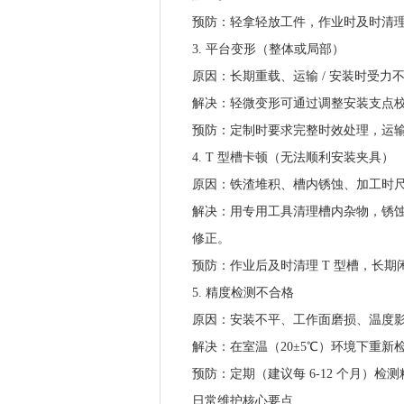
预防：轻拿轻放工件，作业时及时清
3. 平台变形（整体或局部）
原因：长期重载、运输
/ 安装时受力
解决：轻微变形可通过调整安装支点
预防：定制时要求完整时效处理，运
4. T 型槽卡顿（无法顺利安装夹具）
原因：铁渣堆积、槽内锈蚀、加工时
解决：用专用工具清理槽内杂物，锈
修正。
预防：作业后及时清理
T 型槽，长期
5. 精度检测不合格
原因：安装不平、工作面磨损、温度
解决：在室温（
20±5℃）环境下重
预防：定期（建议每
6-12 个月）检
日常维护核心要点