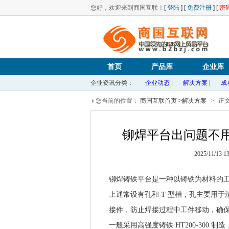
您好，欢迎来到商国互联！
[
登陆
] [
免费注册
] [
密
首页
产品库
企业库
企业资讯分类：
企业动态
|
解决方案
|
成
您当前的位置：
商国互联首页
>
解决方案
>
正
铆焊平台出问题不
2025/11/13 1
铆焊铸铁平台是一种以铸铁为材料的
上通常设有孔和
T 型槽，孔主要用于
接件，防止焊接过程中工件移动，确
一般采用高强度铸铁
HT200-30