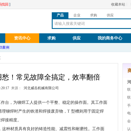
码找回
]
收藏本站
丨
产品
企业
求购
供应
资讯中心
求购
供应
我的商务中心
功案例
文
用愁！常见故障全搞定，效率翻倍
3:20:17
来源：
河北威岳机械有限公司
联
联
工作台，为铆焊工人提供一个平整、稳定的操作面。其工作面
手
清理铆焊时产生的铁渣和焊接废弃物，T 型槽则用于固定焊
电
保焊接精度。
会
0 制造，这种材质具有良好的铸造性能、减震性和耐磨性。工作面
认