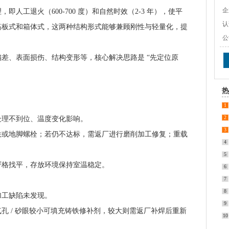
企
理，即人工退火（600-700 度）和自然时效（2-3 年），使平
认
筋板式和箱体式，这两种结构形式能够兼顾刚性与轻量化，提
公
偏差、表面损伤、结构变形等，核心解决思路是
“先定位原
热
1
2
处理不到位、温度变化影响。
3
铁或地脚螺栓；若仍不达标，需返厂进行磨削加工修复；重载
4
5
严格找平，存放环境保持室温稳定。
6
7
8
加工缺陷未发现。
9
气孔
/ 砂眼较小可填充铸铁修补剂，较大则需返厂补焊后重新
10