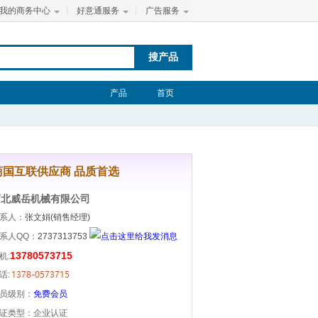
我的商务中心
丨
好意通服务
丨
广告服务
搜产品
产品
首页
商国互联供应商 品质首选
河北威岳机械有限公司
系人：
张文娟(销售经理)
系人QQ：
2737313753
13780573715
机:
话:
员级别：
免费会员
证类型：
企业认证