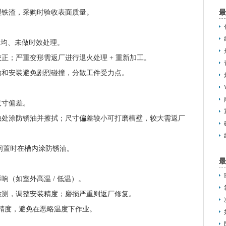
最
理铁渣，采购时验收表面质量。
不均、未做时效处理。
校正；严重变形需返厂进行退火处理
+ 重新加工。
输和安装避免剧烈碰撞，分散工件受力点。
尺寸偏差。
蚀处涂防锈油并擦拭；尺寸偏差较小可打磨槽壁，较大需返厂
闲置时在槽内涂防锈油。
最
影响（如室外高温
/ 低温）。
新检测，调整安装精度；磨损严重则返厂修复。
测精度，避免在
恶略
温度下作业。