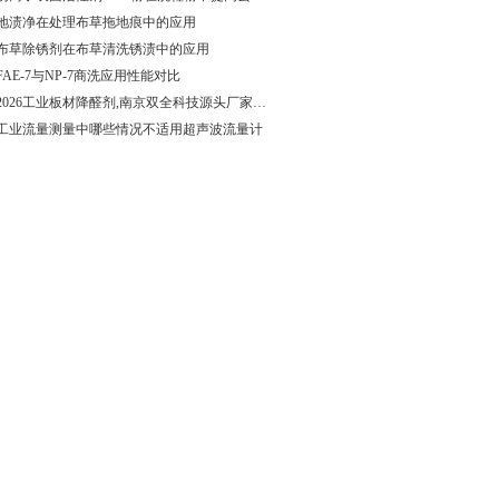
地渍净在处理布草拖地痕中的应用
布草除锈剂在布草清洗锈渍中的应用
FAE-7与NP-7商洗应用性能对比
2026工业板材降醛剂,南京双全科技源头厂家推荐
工业流量测量中哪些情况不适用超声波流量计