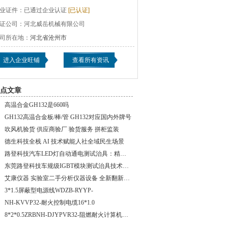
业证件：
已通过企业认证
[已认证]
证公司：
河北威岳机械有限公司
司所在地：
河北省沧州市
进入企业旺铺
查看所有资讯
点文章
高温合金GH132是660吗
GH132高温合金板/棒/管 GH132对应国内外牌号
吹风机验货 供应商验厂 验货服务 拼柜监装
德生科技全栈 AI 技术赋能人社全域民生场景
路登科技汽车LED灯自动通电测试治具：精密守护每一束光的安全
东莞路登科技车规级IGBT模块测试治具技术解析
艾康仪器 实验室二手分析仪器设备 全新翻新色谱仪器
3*1.5屏蔽型电源线WDZB-RYYP-
NH-KVVP32-耐火控制电缆16*1.0
8*2*0.5ZRBNH-DJYPVR32-阻燃耐火计算机屏蔽电缆