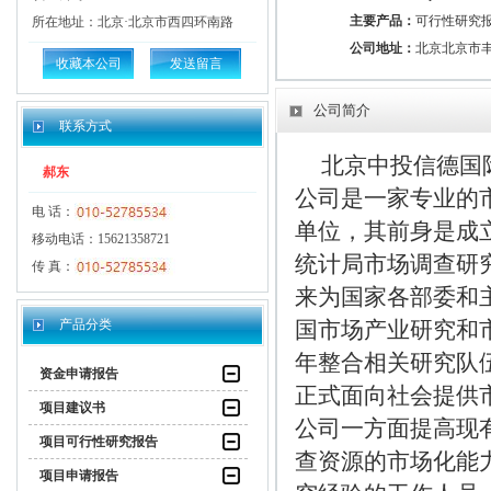
主要产品：
可行性研究
所在地址：北京·北京市西四环南路
公司地址：
北京北京市
收藏本公司
发送留言
公司简介
联系方式
北京中投信德国
郝东
公司是一家专业的
电 话：
单位，其前身是成立
移动电话：15621358721
统计局市场调查研
传 真：
来为国家各部委和
产品分类
国市场产业研究和市
年整合相关研究队
资金申请报告
正式面向社会提供
项目建议书
公司一方面提高现
项目可行性研究报告
查资源的市场化能
项目申请报告