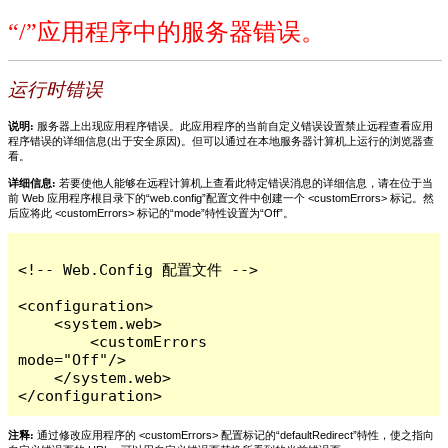
“/”应用程序中的服务器错误。
运行时错误
说明:
服务器上出现应用程序错误。此应用程序的当前自定义错误设置禁止远程查看应用
程序错误的详细信息(出于安全原因)。但可以通过在本地服务器计算机上运行的浏览器查
看。
详细信息:
若要使他人能够在远程计算机上查看此特定错误消息的详细信息，请在位于当
前 Web 应用程序根目录下的“web.config”配置文件中创建一个 <customErrors> 标记。然
后应将此 <customErrors> 标记的“mode”特性设置为“Off”。
<!-- Web.Config 配置文件 -->

<configuration>

    <system.web>

        <customErrors 
mode="Off"/>

    </system.web>

</configuration>
注释:
通过修改应用程序的 <customErrors> 配置标记的“defaultRedirect”特性，使之指向