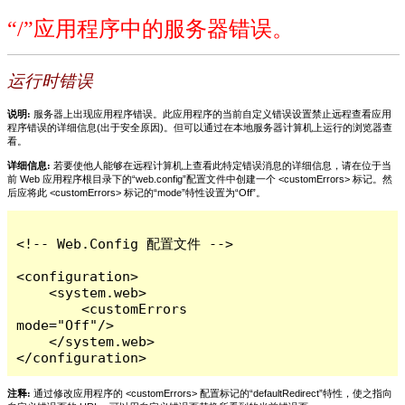
“/”应用程序中的服务器错误。
运行时错误
说明:
服务器上出现应用程序错误。此应用程序的当前自定义错误设置禁止远程查看应用
程序错误的详细信息(出于安全原因)。但可以通过在本地服务器计算机上运行的浏览器查
看。
详细信息:
若要使他人能够在远程计算机上查看此特定错误消息的详细信息，请在位于当
前 Web 应用程序根目录下的“web.config”配置文件中创建一个 <customErrors> 标记。然
后应将此 <customErrors> 标记的“mode”特性设置为“Off”。
<!-- Web.Config 配置文件 -->

<configuration>

    <system.web>

        <customErrors 
mode="Off"/>

    </system.web>

</configuration>
注释:
通过修改应用程序的 <customErrors> 配置标记的“defaultRedirect”特性，使之指向