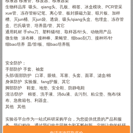
移液器 移液管、移波器、移液器架
生物样品库 吸头、qiang头、孔板、棉签、冰盒模块、PCR管采
xue管、冻存管标记笔、离心管、板封膜磁力架、晾片板、加样
槽、灭jun桶、灭jun袋、透袋、吸头/qiang头盒、包埋盒、冻存管
盒、巴氏吸管、培养皿/管、其它
通用耗材 手shu刀、塑料镊/钳、取样器/针头、动物用产品
微生物 涂布棒、接种棒、果蝇管、细bao刮刀、接种环/针
细bao培养 皿/管/板、细bao培养瓶
安全防护；
手部防护 手套、袖套
头部/面部防护 口罩、眼镜、耳塞、头套、面罩、滤盒/棉
身体防护 实验服、fang护服、其它
脚部防护 鞋套、地垫、安全鞋、防静电鞋
清洁/防护 棉签、洗手液、消du液、去污剂、粘尘垫、拖布/抹
布、急救箱包、利器盒、
其他 其他
实验谷平台作为一站式科研采购平台，为您提供优质的产品和服
务。我们相信，通过我们的共同努力和不断创新，定能让您的科研
采购变得更简单、更高效。