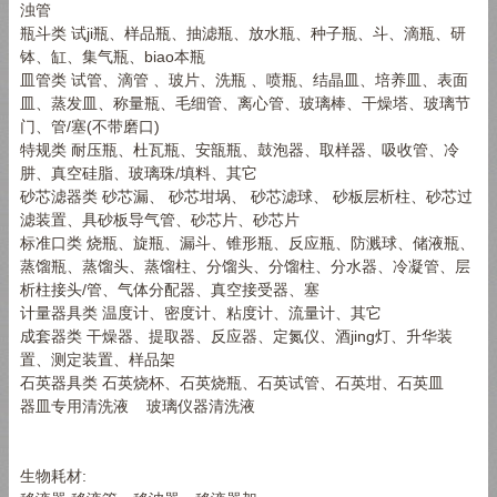
浊管
瓶斗类 试ji瓶、样品瓶、抽滤瓶、放水瓶、种子瓶、斗、滴瓶、研
钵、缸、集气瓶、biao本瓶
皿管类 试管、滴管 、玻片、洗瓶 、喷瓶、结晶皿、培养皿、表面
皿、蒸发皿、称量瓶、毛细管、离心管、玻璃棒、干燥塔、玻璃节
门、管/塞(不带磨口)
特规类 耐压瓶、杜瓦瓶、安瓿瓶、鼓泡器、取样器、吸收管、冷
肼、真空硅脂、玻璃珠/填料、其它
砂芯滤器类 砂芯漏、 砂芯坩埚、 砂芯滤球、 砂板层析柱、砂芯过
滤装置、具砂板导气管、砂芯片、砂芯片
标准口类 烧瓶、旋瓶、漏斗、锥形瓶、反应瓶、防溅球、储液瓶、
蒸馏瓶、蒸馏头、蒸馏柱、分馏头、分馏柱、分水器、冷凝管、层
析柱接头/管、气体分配器、真空接受器、塞
计量器具类 温度计、密度计、粘度计、流量计、其它
成套器类 干燥器、提取器、反应器、定氮仪、酒jing灯、升华装
置、测定装置、样品架
石英器具类 石英烧杯、石英烧瓶、石英试管、石英坩、石英皿
器皿专用清洗液 玻璃仪器清洗液
生物耗材: