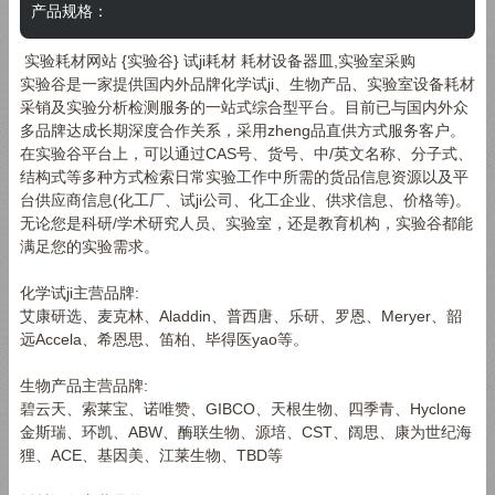
产品规格：
实验耗材网站 {实验谷} 试ji耗材 耗材设备器皿,实验室采购
实验谷是一家提供国内外品牌化学试ji、生物产品、实验室设备耗材
采销及实验分析检测服务的一站式综合型平台。目前已与国内外众
多品牌达成长期深度合作关系，采用zheng品直供方式服务客户。
在实验谷平台上，可以通过CAS号、货号、中/英文名称、分子式、
结构式等多种方式检索日常实验工作中所需的货品信息资源以及平
台供应商信息(化工厂、试ji公司、化工企业、供求信息、价格等)。
无论您是科研/学术研究人员、实验室，还是教育机构，实验谷都能
满足您的实验需求。
化学试ji主营品牌:
艾康研选、麦克林、Aladdin、普西唐、乐研、罗恩、Meryer、韶
远Accela、希恩思、笛柏、毕得医yao等。
生物产品主营品牌:
碧云天、索莱宝、诺唯赞、GIBCO、天根生物、四季青、Hyclone
金斯瑞、环凯、ABW、酶联生物、源培、CST、阔思、康为世纪海
狸、ACE、基因美、江莱生物、TBD等