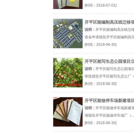
编制塑料制』
[时间：2018-07-01]
开平区能编制高压线迁移
资金申请报告
说明：
开平区能编制高压线迁
资金申请报告开平区能编制高
（...『开平区能编制高压』
[时间：2018-06-30]
开平区能写生态公园项目
审批报告
说明：
开平区能写生态公园项
审批报告开平区能写生态公厂（.
『开平区能写生态公』
[时间：2018-06-30]
开平区能做停车场新建项
项报告
说明：
开平区能做停车场新建
项报告开平区能做停车场厂（..
平区能做停车场』
[时间：2018-06-30]