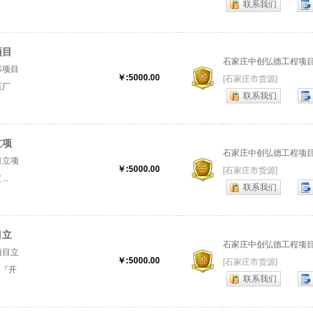
联系我们
项目
移项目
￥:5000.00
[石家庄市货源]
压厂
联系我们
立项
目立项
￥:5000.00
[石家庄市货源]
..
联系我们
目立
项目立
￥:5000.00
[石家庄市货源]
.『开
联系我们