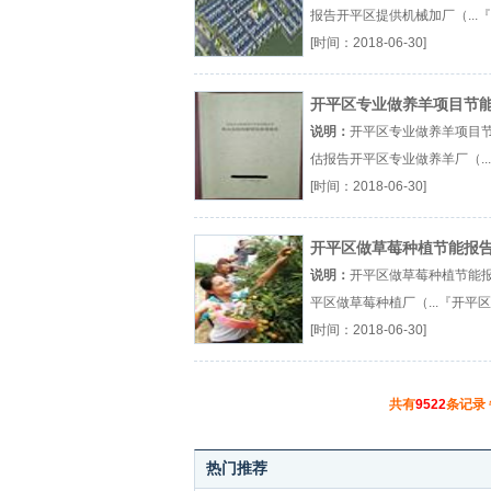
报告开平区提供机械加厂（...
区提供机械加』
[时间：2018-06-30]
开平区专业做养羊项目节
估报告
说明：
开平区专业做养羊项目
估报告开平区专业做养羊厂（..
平区专业做养羊』
[时间：2018-06-30]
开平区做草莓种植节能报
说明：
开平区做草莓种植节能
平区做草莓种植厂（...『开平
莓种植』
[时间：2018-06-30]
共有
9522
条记录
热门推荐