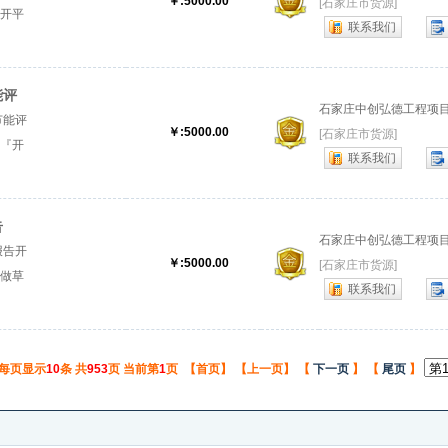
￥:5000.00
[石家庄市货源]
『开平
联系我们
能评
节能评
￥:5000.00
[石家庄市货源]
.『开
联系我们
告
报告开
￥:5000.00
[石家庄市货源]
区做草
联系我们
 每页显示
10
条 共
953
页 当前第
1
页 【首页】 【上一页】 【
下一页
】 【
尾页
】