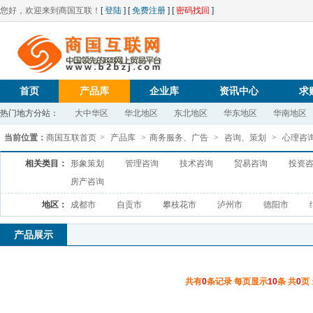
您好，欢迎来到商国互联！
[
登陆
] [
免费注册
] [
密码找回
]
首页
产品库
企业库
资讯中心
求
热门地方分站：
大中华区
华北地区
东北地区
华东地区
华南地区
当前位置：
商国互联首页
>
产品库
>
商务服务、广告
>
咨询、策划
>
心理咨
相关类目：
形象策划
管理咨询
技术咨询
贸易咨询
投资
房产咨询
地区：
成都市
自贡市
攀枝花市
泸州市
德阳市
产品展示
共有
0
条记录 每页显示
10
条 共
0
页