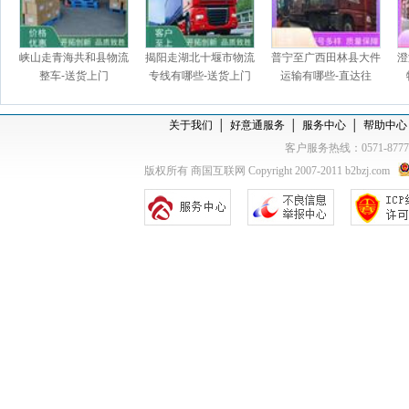
峡山走青海共和县物流
揭阳走湖北十堰市物流
普宁至广西田林县大件
澄
整车-送货上门
专线有哪些-送货上门
运输有哪些-直达往
返，上门提货
关于我们
│
好意通服务
│
服务中心
│
帮助中心
客户服务热线：0571-877
版权所有 商国互联网 Copyright 2007-2011 b2bzj.com