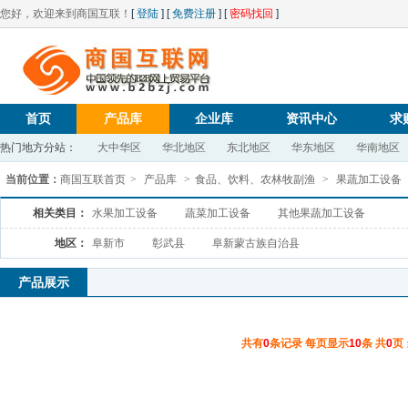
您好，欢迎来到商国互联！
[
登陆
] [
免费注册
] [
密码找回
]
首页
产品库
企业库
资讯中心
求
热门地方分站：
大中华区
华北地区
东北地区
华东地区
华南地区
当前位置：
商国互联首页
>
产品库
>
食品、饮料、农林牧副渔
>
果蔬加工设备
相关类目：
水果加工设备
蔬菜加工设备
其他果蔬加工设备
地区：
阜新市
彰武县
阜新蒙古族自治县
产品展示
共有
0
条记录 每页显示
10
条 共
0
页