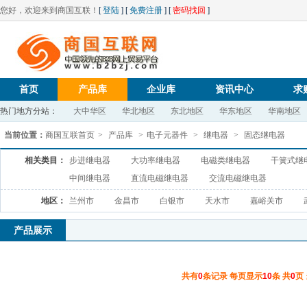
您好，欢迎来到商国互联！
[
登陆
] [
免费注册
] [
密码找回
]
首页
产品库
企业库
资讯中心
求
热门地方分站：
大中华区
华北地区
东北地区
华东地区
华南地区
当前位置：
商国互联首页
>
产品库
>
电子元器件
>
继电器
>
固态继电器
相关类目：
步进继电器
大功率继电器
电磁类继电器
干簧式继
中间继电器
直流电磁继电器
交流电磁继电器
地区：
兰州市
金昌市
白银市
天水市
嘉峪关市
产品展示
共有
0
条记录 每页显示
10
条 共
0
页