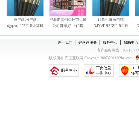
总屏蔽,分屏蔽
澄海走贵州仁怀市运输
计算机屏蔽电缆
djypvrp4*2*1.5计算机
公司哪家好-上门提
DJYVPR2*2*1.5用途
D
屏蔽软电缆
货，天天发车
关于我们
│
好意通服务
│
服务中心
│
帮助中心
客户服务热线：0571-877
版权所有 商国互联网 Copyright 2007-2011 b2bzj.com