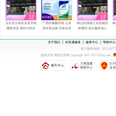
汕头至云南亚东县专线
广西柠檬酸价格 山东
峡山到湖南江永县物流
峡
哪家便宜-期待与您合
英轩食品级 济南仓库
有哪些-选日鑫更省心
作
一袋起订
关于我们
│
好意通服务
│
服务中心
│
帮助中心
客户服务热线：0571-877
版权所有 商国互联网 Copyright 2007-2011 b2bzj.com