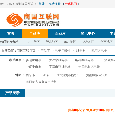
您好，欢迎来到商国互联！
[
登陆
] [
免费注册
] [
密码找回
]
首页
产品库
企业库
资讯中心
求
热门地方分站：
大中华区
华北地区
东北地区
华东地区
华南地区
当前位置：
商国互联首页
>
产品库
>
电子元器件
>
继电器
>
固态继电器
相关类目：
步进继电器
大功率继电器
电磁类继电器
干簧式继
中间继电器
直流电磁继电器
交流电磁继电器
地区：
西宁市
海东
海北藏族自治州
黄南藏族自治州
海西蒙古族藏族自治州
产品展示
共有
0
条记录 每页显示
10
条 共
0
页