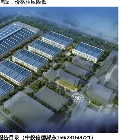
洁版，价格相应降低
156/2315/8721
报告目录（中投信德郝东
）