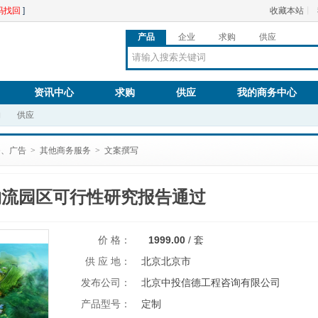
码找回
]
收藏本站
丨
产品
企业
求购
供应
资讯中心
求购
供应
我的商务中心
购
供应
务、广告
>
其他商务服务
>
文案撰写
物流园区可行性研究报告通过
价 格：
1999.00
/
套
供 应 地：
北京北京市
发布公司：
北京中投信德工程咨询有限公司
产品型号：
定制