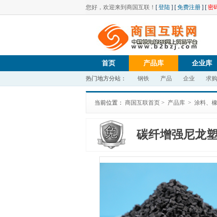
您好，欢迎来到商国互联！
[
登陆
] [
免费注册
] [
密
首页
产品库
企业库
热门地方分站：
钢铁
产品
企业
求
当前位置：
商国互联首页
>
产品库
>
涂料、
碳纤增强尼龙塑
叶