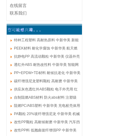
在线留言
联系我们
特种工程塑料 高耐热原料 中新华美 新能
源电池组件
PEEK材料 耐化学腐蚀 中新华美 航天燃
料系统 耐油耐水
抗静电PP 高流动颗粒 中新华美 仪器外壳
注塑成型性能良
透红外ABS 耐热改性料 中新华美 智能网
关壳体 耐高温不
PP+EPDM+TD材料 耐候抗老化 中新华美
汽车仪表板
碳纤增强尼龙塑料颗粒 高耐磨 中新华美
无人机桨叶
供应灰色透红外ABS颗粒 电子外壳用 红
外穿透980nm 颜
自制阻燃ABS材料 防火abs材料 注塑级
V0环保 中新华美
阻燃PC/ABS塑料 中新华美 充电桩壳体用
料 绝缘性能稳定
PA颗粒 20%玻纤增强尼龙 中新华美 机械
齿轮用料 耐磨抗
改性PP颗粒 高耐候耐磨 中新华美 汽车挡
泥板材料 不易开裂
改性PP料 低翘曲玻纤增强PP 中新华美