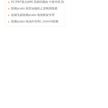
3D打印耗材 耐冲
PC/PBT复合材料 高韧性颗粒 中新华美 防
护鞋头基材 耐
阻燃pcabs 厨房油烟机止逆阀用阻燃
pcabs
低烟无卤阻燃pcabs 电缆桥架专用
1.2mmV0低烟无卤阻
阻燃pcabs 电池外壳用1.2mmV0阻燃
pcabs 黄卡