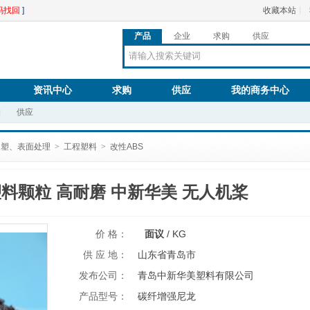
码找回
]
收藏本站
丨
产品
企业
求购
供应
资讯中心
求购
供应
我的商务中心
购
供应
橡塑、表面处理
>
工程塑料
>
改性ABS
料颗粒 高耐磨 中新华美 无人机桨
价 格：
面议
/
KG
供 应 地：
山东省青岛市
发布公司：
青岛中新华美塑料有限公司
产品型号：
碳纤增强尼龙