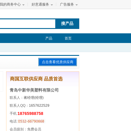
我的商务中心
丨
好意通服务
丨
广告服务
搜产品
产品
首页
点击查看优质供应商
商国互联供应商 品质首选
青岛中新华美塑料有限公司
联系人：
蒋经理(经理)
联系人QQ：
1657622529
18765988758
手机:
电话:
会员级别：
免费会员