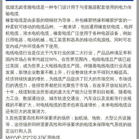
低烟无卤变频电缆是一种专门设计用于与变频器配套使用的电力传
输电缆
橡套电缆是由多股的细铜丝为导体，外包橡胶绝缘和橡胶护套的一
种柔软可移动的电缆品种。 一般来讲，包括通用橡套软电缆，电焊
机电缆，潜水电机电缆，橡套电缆广泛使用于各种电器设备，例如
日用电器，电动机械，电工装置和器具的移动式电源线。同时可在
室内或户外环境条件下使用。
电线电缆行业是仅次于汽车行业的第二大行业，产品品种满足率和
国内市场占有率均超过
90%
。在世界范围内，电线电缆总产值已超
过美国，成为世界上大电线电缆生产国。伴随着电线电缆行业高速
发展，新增企业数量不断上升，行业整体技术水平得到大幅提高。
经济持续快速的增长，为线缆产品提供了巨大的市场空间，市场强
烈的诱惑力，使得世界都把目光聚焦于市场，在改革开放短短的几
十年，线缆制造业所形成的庞大生产能力让世界刮目相看。随着电
力工业、数据通信业、城市轨道交通业、汽车业以及造船等行业规
模的不断扩大，对电线电缆的需求也将迅速增长，未来电线电缆业
还有巨大的发展潜力。
3.其他需要高性和环保要求的场所：如机场、地铁、大型公共设施
等，这些场所同样需要高性和环保要求的电缆来保障电气系统的稳
定运行和人员
MHYVP-3*2*7/0.37矿用电缆