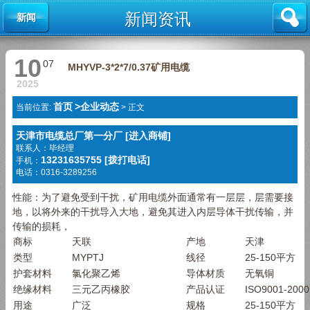
新闻资讯
新闻
10
07
MHYVP-3*2*7/0.37矿用电缆
2025
首页
>
企业动态
当前位置:
>
正文
天津市电缆总厂第一分厂 [进入商铺]
联系人：毕经理
13231635755 [拨打电话]
手机：
电话：0316-3289256
性能：为了避免受到干扰，矿用电缆外面通常有一层层，层需要接
地，以将外来的干扰导入大地，避免其进入内层导体干扰传输，并
传输的损耗，
商标
天联
产地
天津
类型
MYPTJ
线径
25-150
平方
护套材料
氯化聚乙烯
导体材质
无氧铜
绝缘材料
三元乙丙橡胶
产品认证
ISO9001-2000
用途
广泛
规格
25-150
平方