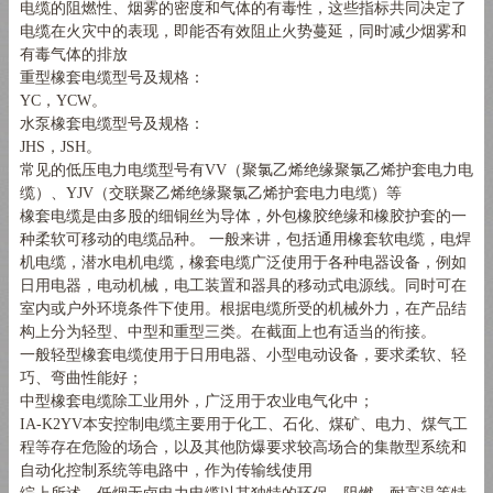
电缆的阻燃性、烟雾的密度和气体的有毒性，这些指标共同决定了
电缆在火灾中的表现，即能否有效阻止火势蔓延，同时减少烟雾和
有毒气体的排放
重型橡套电缆型号及规格：
YC
，
YCW
。
水泵橡套电缆型号及规格：
JHS
，
JSH
。
常见的低压电力电缆型号有VV（聚氯乙烯绝缘聚氯乙烯护套电力电
缆）、YJV（交联聚乙烯绝缘聚氯乙烯护套电力电缆）等
橡套电缆是由多股的细铜丝为导体，外包橡胶绝缘和橡胶护套的一
种柔软可移动的电缆品种。 一般来讲，包括通用橡套软电缆，电焊
机电缆，潜水电机电缆，橡套电缆广泛使用于各种电器设备，例如
日用电器，电动机械，电工装置和器具的移动式电源线。同时可在
室内或户外环境条件下使用。根据电缆所受的机械外力，在产品结
构上分为轻型、中型和重型三类。在截面上也有适当的衔接。
一般轻型橡套电缆使用于日用电器、小型电动设备，要求柔软、轻
巧、弯曲性能好；
中型橡套电缆除工业用外，广泛用于农业电气化中；
IA-K2YV本安控制电缆主要用于化工、石化、煤矿、电力、煤气工
程等存在危险的场合，以及其他防爆要求较高场合的集散型系统和
自动化控制系统等电路中，作为传输线使用