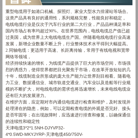
重型电缆用于如港口机械、探照灯、家业大型水力排灌站等场合。
这类产品具有良好的通用性，系列规格完整，性能良好和稳定
。
电线电缆行业是仅次于汽车行业的第二大行业，产品品种满足率和
国内市场占有率均超过
90%
。在世界范围内，电线电缆总产值已超
过美国，成为世界上大电线电缆生产国。伴随着电线电缆行业高速
发展，新增企业数量不断上升，行业整体技术水平得到大幅提高。
2.同轴电缆：更适用于高速、长距离传输，常用于有线电视和宽带
网络等领域，
经济持续快速的增长，为线缆产品提供了巨大的市场空间，市场强
烈的诱惑力，使得世界都把目光聚焦于市场，在改革开放短短的几
十年，线缆制造业所形成的庞大生产能力让世界刮目相看。随着电
力工业、数据通信业、城市轨道交通业、汽车业以及造船等行业规
模的不断扩大，对电线电缆的需求也将迅速增长，未来电线电缆业
还有巨大的发展潜力。
在维护方面，应定期对市内通信电缆进行检查和维护，及时发现并
处理潜在的隐患，例如，可以定期检查电缆的外观是否完好、接头
是否牢固等；在出现故障时，应迅速进行排查和修复，以确保通信
的连续性和稳定性
天津电缆3*2*1.5NH-DJYVP32-
4*0.5WD-MKYJYRP-天津电缆450/750V-