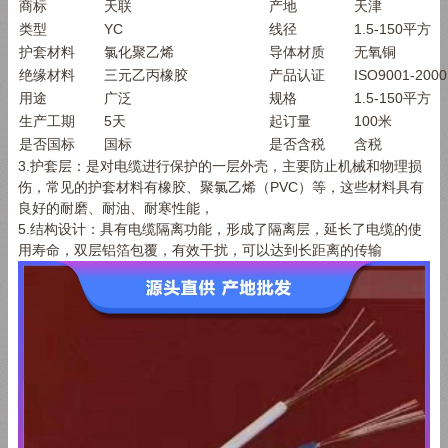
商标
天联
产地
天津
类型
YC
线径
1.5-150
平方
护套材料
氯化聚乙烯
导体材质
无氧铜
绝缘材料
三元乙丙橡胶
产品认证
ISO9001-2000
用途
广泛
规格
1.5-150
平方
生产工期
5
天
起订量
100
米
是否国标
国标
是否含税
含税
3.护套层：是对电缆进行保护的一层外壳，主要防止机械和物理损
伤，常见的护套材料有橡胶、聚氯乙烯（PVC）等，这些材料具有
良好的耐磨、耐油、耐寒性能，
5.结构设计：具有电缆隔离功能，形成了隔离层，延长了电缆的使
用寿命，双层铝箔包覆，有效干扰，可以达到长距离的传输