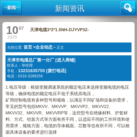
新闻资讯
新闻
10
07
天津电缆3*2*1.5NH-DJYVP32-
2025
首页
>
企业动态
当前位置:
>
正文
天津市电缆总厂第一分厂 [进入商铺]
联系人：毕经理
13231635755 [拨打电话]
手机：
电话：0316-3289256
1.电压等级：根据变频调速系统的额定电压来选择变频电缆的电压
等级，确保电缆的额定电压不低于系统高电压，
矿用控制电缆有多种型号和规格，以满足不同矿场和设备的需求，
常见的型号包括MKVV、MKVVP、MKVVP2、MKVV22、
MKVV32、MKVVR、MKVVRP等，这些型号在绝缘材料、护套材
料、方式、铠装方式等方面有所不同，以适应不同的工作环境和使
用需求，规格方面，电缆的导体截面、芯数等也有所不同，可以根
据具体设备的要求进行选择