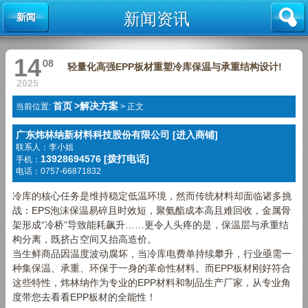
新闻资讯
新闻
14
08
轻量化高强EPP板材重塑冷库保温与承重结构设计!
2025
首页
>
解决方案
当前位置:
>
正文
广东炜林纳新材料科技股份有限公司 [进入商铺]
联系人：李小姐
13928694576 [拨打电话]
手机：
电话：0757-66871832
冷库的核心任务是维持稳定低温环境，然而传统材料却面临诸多挑
战：EPS泡沫保温易碎且时效短，聚氨酯成本高且难回收，金属骨
架形成“冷桥”导致能耗飙升……更令人头疼的是，保温层与承重结
构分离，既挤占空间又抬高造价。
当生鲜商品因温度波动腐坏，当冷库电费单持续攀升，行业亟需一
种集保温、承重、环保于一身的革命性材料。而EPP板材刚好符合
这些特性，炜林纳作为专业的EPP材料和制品生产厂家，从专业角
度带您去看看EPP板材的全能性！