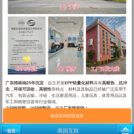
广东炜林纳
25
年沉淀
，自主开发
EPP
轻量化材料
具有
高耐热，抗冲
击，环保可回收，高韧性
等特点，材料及其制品已经被广泛应用于
汽车，包装运输，冷链，生活家居用品，儿童玩具，体育用品以及
军工和精密仪器等行业领域。
选
EPP
材料、
做
EPP
制品
，就选
广东炜林纳
！
电话咨询获取底价
商国互联
首页