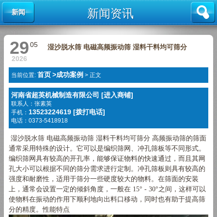
新闻资讯
新闻
29
05
湿沙脱水筛 电磁高频振动筛 湿料干料均可筛分
2026
首页
>
成功案例
当前位置:
>
正文
河南省超英机械制造有限公司 [进入商铺]
联系人：张素英
13523224619 [拨打电话]
手机：
电话：0373-5418918
湿沙脱水筛 电磁高频振动筛 湿料干料均可筛分 高频振动筛的筛面
通常采用特殊的设计。它可以是编织筛网、冲孔筛板等不同形式。
编织筛网具有较高的开孔率，能够保证物料的快速通过，而且其网
孔大小可以根据不同的筛分需求进行定制。冲孔筛板则具有较高的
强度和耐磨性，适用于筛分一些硬度较大的物料。在筛面的安装
上，通常会设置一定的倾斜角度，一般在 15° - 30°之间，这样可以
使物料在振动的作用下顺利地向出料口移动，同时也有助于提高筛
分的精度。
性能特点