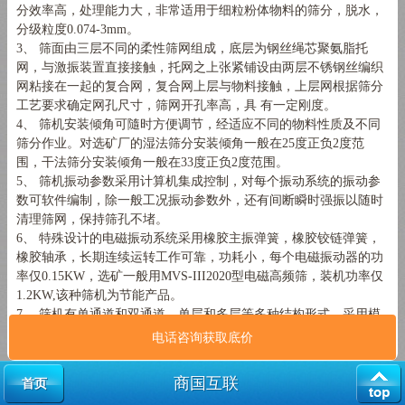
分效率高，处理能力大，非常适用于细粒粉体物料的筛分，脱水，
分级粒度0.074-3mm。
3、 筛面由三层不同的柔性筛网组成，底层为钢丝绳芯聚氨脂托
网，与激振装置直接接触，托网之上张紧铺设由两层不锈钢丝编织
网粘接在一起的复合网，复合网上层与物料接触，上层网根据筛分
工艺要求确定网孔尺寸，筛网开孔率高，具 有一定刚度。
4、 筛机安装倾角可隨时方便调节，经适应不同的物料性质及不同
筛分作业。对选矿厂的湿法筛分安装倾角一般在25度正负2度范
围，干法筛分安装倾角一般在33度正负2度范围。
5、 筛机振动参数采用计算机集成控制，对每个振动系统的振动参
数可软件编制，除一般工况振动参数外，还有间断瞬时强振以随时
清理筛网，保持筛孔不堵。
6、 特殊设计的电磁振动系统采用橡胶主振弹簧，橡胶铰链弹簧，
橡胶轴承，长期连续运转工作可靠，功耗小，每个电磁振动器的功
率仅0.15KW，选矿一般用MVS-III2020型电磁高频筛，装机功率仅
1.2KW,该种筛机为节能产品。
7、 筛机有单通道和双通道，单层和多层等多种结构形式，采用模
块化设计，可根据具体应用场合理灵活活设计。
电话咨询获取底价
商国互联
首页