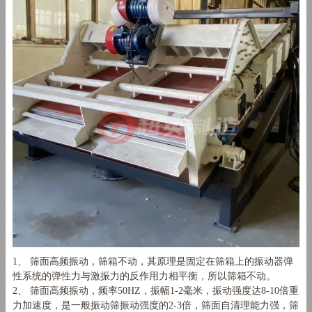
1、 筛面高频振动，筛箱不动，其原理是固定在筛箱上的振动器弹
性系统的弹性力与激振力的反作用力相平衡，所以筛箱不动。
2、 筛面高频振动，频率50HZ，振幅1-2毫米，振动强度达8-10倍重
力加速度，是一般振动筛振动强度的2-3倍，筛面自清理能力强，筛