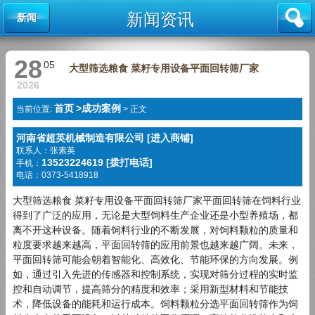
新闻资讯
新闻
28
05
大型筛选粮食 菜籽专用设备平面回转筛厂家
2026
首页
>
成功案例
当前位置:
>
正文
河南省超英机械制造有限公司 [进入商铺]
联系人：张素英
13523224619 [拨打电话]
手机：
电话：0373-5418918
大型筛选粮食 菜籽专用设备平面回转筛厂家平面回转筛在饲料行业
得到了广泛的应用，无论是大型饲料生产企业还是小型养殖场，都
离不开这种设备。随着饲料行业的不断发展，对饲料颗粒的质量和
粒度要求越来越高，平面回转筛的应用前景也越来越广阔。未来，
平面回转筛可能会朝着智能化、高效化、节能环保的方向发展。例
如，通过引入先进的传感器和控制系统，实现对筛分过程的实时监
控和自动调节，提高筛分的精度和效率；采用新型材料和节能技
术，降低设备的能耗和运行成本。饲料颗粒分选平面回转筛作为饲