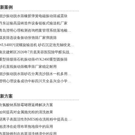
新案例
细沙振动脱水筛橡胶弹簧电磁振动筛减震块
丹东运输高温铸造件设备链板式输送机厂家
青岛澄明心理检测咨询档案管理系统落地榆阳健康小屋建设项目
煤炭筛选设备振动张弛筛厂家弹跳筛
WLS400污泥螺旋输送机 砂石沉淀池无轴绞龙输送机
南京建邺区2026年7月底美容医院除甲醛实战案例｜无窗无通风
重型筛煤筛石机振动筛4YK2460重型圆振筛
砂石直线振动筛概率筛厂家稳定耐用
细沙振动脱水筛砂石分离洗沙脱水一机多用设备
澄明心理设备成功中标四川天全县兴业小学心理咨询室采购项目
新方案
次氯酸钠系除霉啫喱返稀解决方案
如何提高对金属抛光粉的清洗效果
阴离子表面活性剂MES粉在洗鞋粉中提高去污力的应用
地渍净在处理布草拖地痕中的应用
布草除锈剂在布草清洗锈渍中的应用