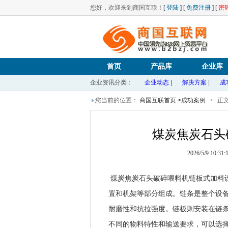
您好，欢迎来到商国互联！
[
登陆
] [
免费注册
] [
密
首页
产品库
企业库
企业资讯分类：
企业动态
|
解决方案
|
成
您当前的位置：
商国互联首页
>
成功案例
>
正
煤炭焦炭石头
2026/5/9 10:31:
煤炭焦炭石头破碎喂料机链板式加料
置和机架等部分组成。链条是整个设
耐磨性和抗拉强度。链板则安装在链
不同的物料特性和输送要求，可以选