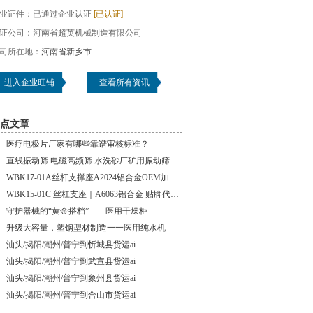
业证件：
已通过企业认证
[已认证]
证公司：
河南省超英机械制造有限公司
司所在地：
河南省新乡市
进入企业旺铺
查看所有资讯
点文章
医疗电极片厂家有哪些靠谱审核标准？
直线振动筛 电磁高频筛 水洗砂厂矿用振动筛
WBK17-01A丝杆支撑座A2024铝合金OEM加工厂
WBK15-01C 丝杠支座｜A6063铝合金 贴牌代加工
守护器械的“黄金搭档”——医用干燥柜
升级大容量，塑钢型材制造一一医用纯水机
汕头/揭阳/潮州/普宁到忻城县货运ai
汕头/揭阳/潮州/普宁到武宣县货运ai
汕头/揭阳/潮州/普宁到象州县货运ai
汕头/揭阳/潮州/普宁到合山市货运ai