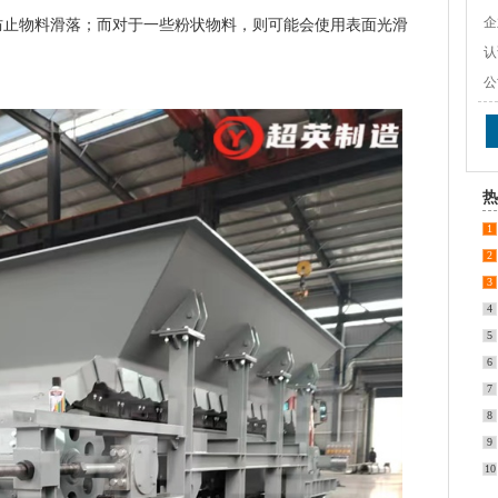
企
防止物料滑落；而对于一些粉状物料，则可能会使用表面光滑
认
公
热
1
2
3
4
5
6
7
8
9
10