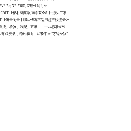
FAE-7与NP-7商洗应用性能对比
2026工业板材降醛剂,南京双全科技源头厂家推荐
工业流量测量中哪些情况不适用超声波流量计
焊接、检验、装配、研磨……一块标准铸铁平台到底能扛多少活？
“槽”级变装，稳如泰山：试验平台“万能滑轨”到底多能扛？