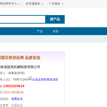
我的商务中心
丨
好意通服务
丨
广告服务
搜产品
产品
首页
商国互联供应商 品质首选
河南省超英机械制造有限公司
系人：
张素英(经理)
系人QQ：
769672269
13523224619
机:
话:
员级别：
免费会员
证类型：
企业认证