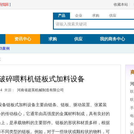
码找回
]
收藏本站
丨
产品
企业
求购
供应
资讯中心
求购
供应
我的商务中心
功案例
文
破碎喂料机链板式加料设备
14
来源：
河南省超英机械制造有限公司
联
联
设备链板式加料设备
主要由链条、链板、驱动装置、张紧装
手
备的传动核心，它通常由高强度的金属材料制成，具有良好的
电
条上，是承载物料的主要部件。链板的形状和材质多样，根据
会
择不同类型的链板。例如，对于一些块状或颗粒状的物料，可
认